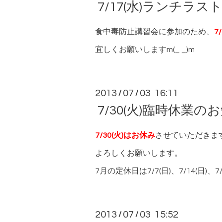
7/17(水)ランチラ
食中毒防止講習会に参加のため、
7
宜しくお願いしますm(_ _)m
2013
07
03 16:11
/
/
7/30(火)臨時休業の
7/30(火)はお休み
させていただきま
よろしくお願いします。
7月の定休日は7/7(日)、7/14(日)、7/
2013
07
03 15:52
/
/