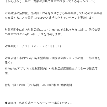
【がんばろう三島市！対象のお店で最大20％戻ってくるキャンペーン】
市内経済の活性化、感染防止対策を取りながら事業継続している市内事業者
を支援することを目的にPayPayと連携したキャンペーンを実施します！
対象期間中に市内対象店舗においてPayPayで支払った方に対し、決済金額
の最大20％のPayPayボーナスを付与します。
対象期間：６月１日（火）～７月31日（土）
対象店舗：市内のPayPay加盟店舗（病院や金券ショップの他、一部店舗を
除く）
※PayPayアプリ内（対象期間内）や対象店舗店頭掲出ポスターで確認可
能。
付与上限：2,000円相当/回、20,000円相当/対象期間
◆詳細は三島市公式ホームページでご確認ください。