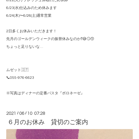
6/22(火)リフレッシュ休暇のため休み
6/23(水)仕込みのため休みます
6/24(木)〜6/26(土)通常営業
2日多くお休みいただきます！
先月のゴールデンウィークの振替休みなのか⁇😅🙄😙
ちょっと足りないな…
ムゼット🇮🇹
📞055-976-6623
※写真はディナーの定番パスタ『ボロネーゼ』
2021
/
06
/
10 07:28
６月のお休み 貸切のご案内