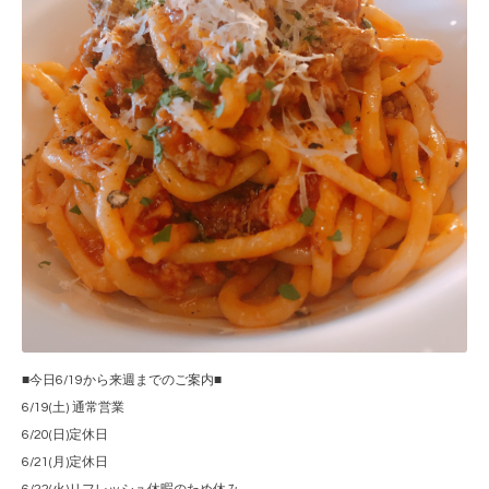
■今日6/19から来週までのご案内■
6/19(土) 通常営業
6/20(日)定休日
6/21(月)定休日