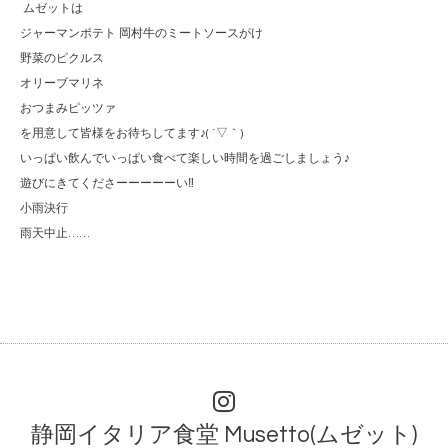
ムゼットは
ジャーマンポテト 岡村牛のミートソースがけ
野菜のピクルス
オリーブマリネ
おつまみピッツァ
を用意して皆様をお待ちしてます♪( ´▽｀)
いっぱい飲んでいっぱい食べて楽しい時間を過ごしましょう♪
遊びにきてくださーーーーーい‼︎
小雨決行
雨天中止……
静岡イタリア食堂 Musetto(ムゼット)