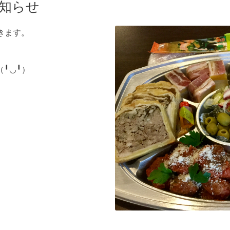
お知らせ
だきます。
（╹◡╹）