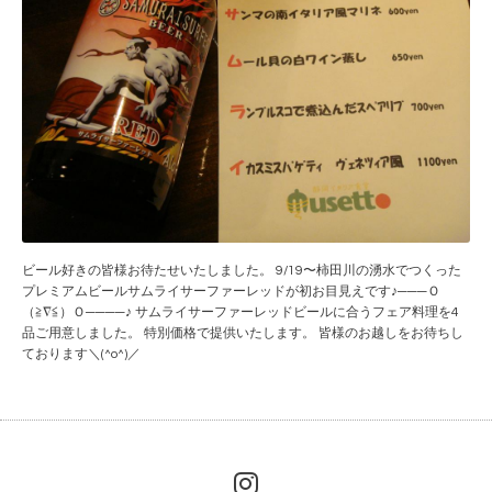
ビール好きの皆様お待たせいたしました。 9/19〜柿田川の湧水でつくった
プレミアムビールサムライサーファーレッドが初お目見えです♪───Ｏ
（≧∇≦）Ｏ────♪ サムライサーファーレッドビールに合うフェア料理を4
品ご用意しました。 特別価格で提供いたします。 皆様のお越しをお待ちし
ております＼(^o^)／