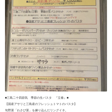
■三島二十四節気 季節の生パスタ 『立春』■
【国産アサリと三島産のフレッシュトマトのパスタ】
旬野菜「わさび菜」を練り込んだリングイネ。