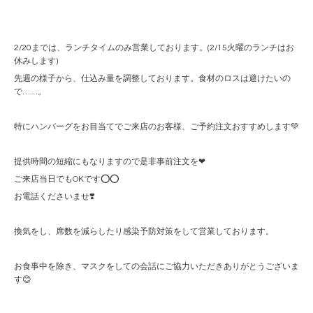
2/20までは、ランチタイムのみ営業しております。(2/15火曜のランチはお
休みします)
先週の様子から、仕込み量を調整しております。食材のロスは避けたいの
で……。
特にハンバーグをお目当てでご来店のお客様、ご予約注文おすすめします💚
提供時間の短縮にもなりますので是非事前注文を❤︎
ご来店当日でもOKです⭕️⭕️
お電話くださいませ❣️
換気をし、席数を減らしたり感染予防対策をして営業しております。
お食事中を除き、マスクをしての会話にご協力いただきありがとうございま
す😊